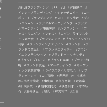
退
BtoBブランディング
PR
VI
WEB制作
類
インナーブランディング
キャッチコピー
コー
ら
ポレートブランディング
スローガン策定
ディ
レクション
デジタルマーケティング
デジタ
C
ルマーケティング施策実施
ハラスメント
フ
ェス・リエゾン
フェス・リエゾン、ライフスタ
て
イル展示会
ブランディング
ブランディングの
科学
ブランディングデザイン
ブランド
ブ
社
ランドの芯出し
ブランドエクイティ
ブラン
・
ドエクステンション
ブランドパーソナリティ
ブランドプロミス
ブランド展開
ブランド戦
略
ブランド資産
マーケティング
マーケテ
ィング施策実施
ライフスタイル展示会
リブ
ランディング
ロゴ開発
世界観
中核概念
中核概念策定
事例集
存在意義
定着率
新規事業
新規事業開発
映像制作
本の紹
介
海外進出
理念
経営哲学
起業