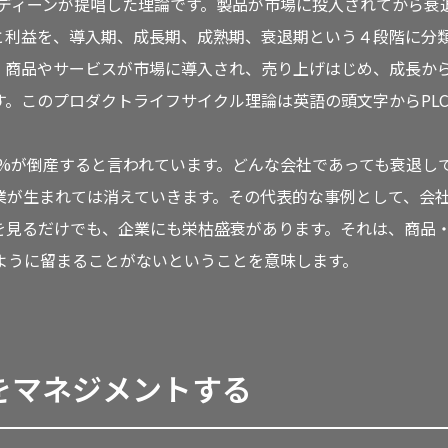
・ディーンが提唱した理論です。製品が市場に投入されてから衰
と利益を、導入期、成長期、成熟期、衰退期という４段階に分
。商品やサービスが市場に導入され、売り上げはじめ、成長か
。このプロダクトライフサイクル理論は英語の頭文字からPL
7%が倒産すると言われています。どんな会社であっても衰退し
業が生まれては消えていきます。その代表的な事例として、会
を見るだけでも、企業にも栄枯盛衰があります。それは、商品
ように留まることがないということを意味します。
をマネジメントする