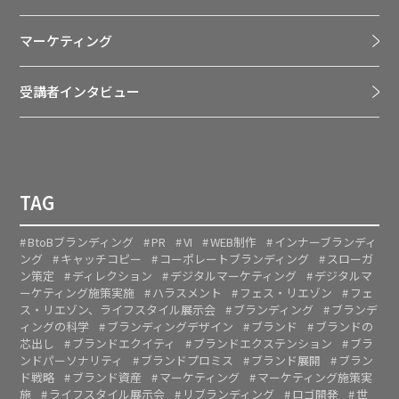
マーケティング
受講者インタビュー
TAG
BtoBブランディング
PR
VI
WEB制作
インナーブランディ
ング
キャッチコピー
コーポレートブランディング
スローガ
ン策定
ディレクション
デジタルマーケティング
デジタルマ
ーケティング施策実施
ハラスメント
フェス・リエゾン
フェ
ス・リエゾン、ライフスタイル展示会
ブランディング
ブランデ
ィングの科学
ブランディングデザイン
ブランド
ブランドの
芯出し
ブランドエクイティ
ブランドエクステンション
ブラ
ンドパーソナリティ
ブランドプロミス
ブランド展開
ブラン
ド戦略
ブランド資産
マーケティング
マーケティング施策実
施
ライフスタイル展示会
リブランディング
ロゴ開発
世