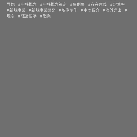
界観
中核概念
中核概念策定
事例集
存在意義
定着率
新規事業
新規事業開発
映像制作
本の紹介
海外進出
理念
経営哲学
起業