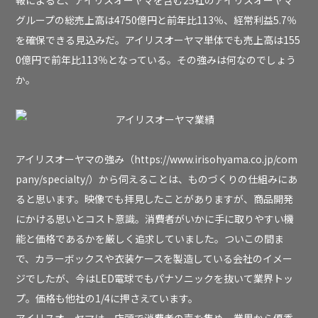
報によると、アイリスオーヤマを含む25社のアイリスオーヤマ
グループの総売上高は4750億円と前年比113％、経常利益5.7％
を確保できる見込みだ。アイリスオーヤマ単体でも売上高は155
0億円で前年比113％となっている。その強みは何なのでしょう
か。
アイリスオーヤマの強み（
https://www.irisohyama.co.jp/com
pany/specialty/
）から伺えることは、ものづくりの仕組みにあ
ると思います。映像でも拝見したことがありますが、商品開発
にかける思いとコスト意識。消費者がいかに手に取りやすい機
能と価格であるかを厳しく追求していました。ついこの間ま
で、カラーボックスや衣装ケースを製造している会社のイメー
ジでしたが、今はLED電球でもパナソニックを抜いて業界トッ
プ。価格も他社の1/4に押さえています。