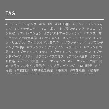
TAG
BtoBブランディング
PR
VI
WEB制作
インナーブランディ
ング
キャッチコピー
コーポレートブランディング
スローガ
ン策定
ディレクション
デジタルマーケティング
デジタルマ
ーケティング施策実施
ハラスメント
フェス・リエゾン
フェ
ス・リエゾン、ライフスタイル展示会
ブランディング
ブランデ
ィングの科学
ブランディングデザイン
ブランド
ブランドの
芯出し
ブランドエクイティ
ブランドエクステンション
ブラ
ンドパーソナリティ
ブランドプロミス
ブランド展開
ブラン
ド戦略
ブランド資産
マーケティング
マーケティング施策実
施
ライフスタイル展示会
リブランディング
ロゴ開発
世
界観
中核概念
中核概念策定
事例集
存在意義
定着率
新規事業
新規事業開発
映像制作
本の紹介
海外進出
理念
経営哲学
起業