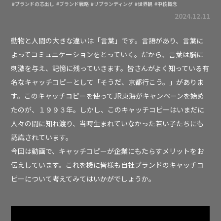
#ブランドの芯出し
#ブランド戦略
#リブランディング
#世界観
#中核概念
2024.12.11
動物と人間の大きな違いは「言葉」です。言語があり、言葉に
よってコミュニケーションをとっていく。だから、言葉は脳に
刺激を与え、記憶に残っていきます。皆さんがよく知っている有
名なキャッチコピーとして「そうだ、京都行こう。」がありま
す。このキャッチコピーを使ってJR東海がキャンペーンを始め
たのが、１９９３年。しかし、このキャッチコピーはいまだに
人々の間に知れ渡り、当時生まれていなかった若い子たちにも
認識されています。
今回は動画で、キャッチコピーが企業にもたらすメリットをお
伝えしています。これを機に皆様も自社ブランドのキャッチコ
ピーについて考えてみてはいかがでしょうか。