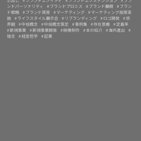
芯出し
ブランドエクイティ
ブランドエクステンション
ブラ
ンドパーソナリティ
ブランドプロミス
ブランド展開
ブラン
ド戦略
ブランド資産
マーケティング
マーケティング施策実
施
ライフスタイル展示会
リブランディング
ロゴ開発
世
界観
中核概念
中核概念策定
事例集
存在意義
定着率
新規事業
新規事業開発
映像制作
本の紹介
海外進出
理念
経営哲学
起業