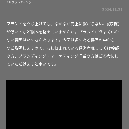
#リブランディング
2024.11.21
ブランドを立ち上げても、なかなか売上に繋がらない、認知度
が低い…など悩みを抱えていませんか。ブランドがうまくいか
ない要因はたくさんあります。今回は多くある要因の中から１
つご説明しますので、もし悩まれている経営者様もしくは幹部
の方、ブランディング・マーケティング担当の方はご参考にし
ていただけますと幸いです。