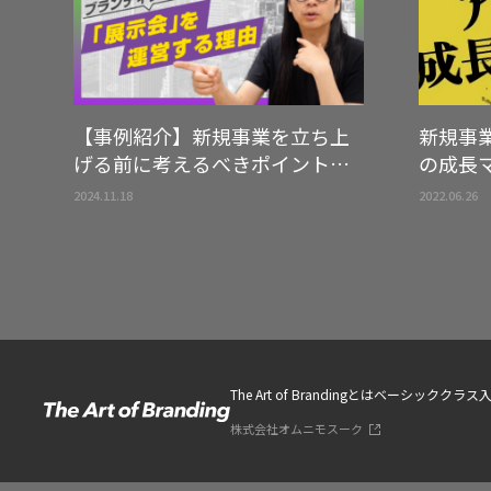
【事例紹介】新規事業を立ち上
新規事
げる前に考えるべきポイントを
の成長
ご紹介
2024.11.18
2022.06.26
The Art of Brandingとは
ベーシッククラス
株式会社オムニモスーク