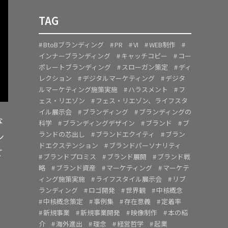
TAG
BtoBブランディング
PR
VI
WEB制作
インナーブランディング
キャッチコピー
コー
ポレートブランディング
スローガン策定
ディ
レクション
デジタルマーケティング
デジタ
ルマーケティング施策実施
ハラスメント
フ
ェス・リエゾン
フェス・リエゾン、ライフスタ
イル展示会
ブランディング
ブランディングの
な
科学
ブランディングデザイン
ブランド
ブ
ランドの芯出し
ブランドエクイティ
ブラン
ン
ドエクステンション
ブランドパーソナリティ
ご
ブランドプロミス
ブランド展開
ブランド戦
略
ブランド資産
マーケティング
マーケテ
ィング施策実施
ライフスタイル展示会
リブ
ランディング
ロゴ開発
世界観
中核概念
中核概念策定
事例集
存在意義
定着率
新規事業
新規事業開発
映像制作
本の紹
介
海外進出
理念
経営哲学
起業