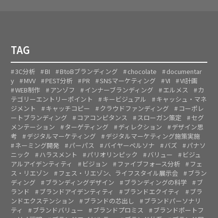
TAG
3C分析
BI
BtoBブランディング
chocolate
documentar
y
MVV
PEST分析
PR
SNSマーケティング
VI
VI計画
WEB制作
アンゾフ
インナーブランディング
エルメス
カ
テゴリーエントリーポイント
キービジュアル
キャッシュ・マネ
ジメント
キャッチコピー
クラウドファンディング
コーポレ
ートブランディング
コアコンピタンス
スローガン策定
セグ
メンテーション
ターゲティング
ディレクション
デザイン思
考
デジタルマーケティング
デジタルマーケティング施策実施
ネーミング開発
パーパス
バイヤーペルソナ
バズ
パナソ
ニック
ハラスメント
パリオリンピック
バリュー
ビジュ
アルアイデンティティ
ビジョン
ファイブフォース分析
フェ
ス・リエゾン
フェス・リエゾン、ライフスタイル展示会
ブラン
ディング
ブランディングデザイン
ブランディングの科学
ブ
ランド
ブランドアイデンティティ
ブランドエクイティ
ブラ
ンドエクステンション
ブランドの芯出し
ブランドパーソナリ
ティ
ブランドバリュー
ブランドプロミス
ブランドポートフ