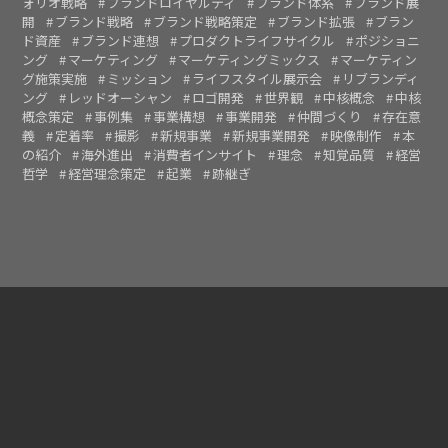
ォリオ戦略
ブランドロイヤルティ
ブランド体系
ブランド展
開
ブランド戦略
ブランド戦略策定
ブランド拡張
ブラン
ド資産
ブランド連想
プロダクトライフサイクル
ポジショニ
ング
マーケティング
マーケティングミックス
マーケティン
グ施策実施
ミッション
ライフスタイル展示会
リブランディ
ング
レッドオーシャン
ロゴ開発
世界観
中核概念
中核
概念策定
事例集
事業構想
事業開発
仲間づくり
存在意
義
定着率
撮影
新規事業
新規事業開発
映像制作
本
の紹介
海外進出
消費者インサイト
理念
知覚品質
経営
哲学
経営理念策定
起業
跡継ぎ