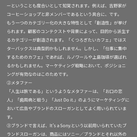
ーということも度合いとして知覚されます。例えば、吉野家が
コーヒーショップと非メンバーであるという具合に、です。
もう一つのカテゴリー化の大きな特性として「創造性」が挙げ
られます。顧客のコンテクストや背景によって、目的から派生す
るカテゴリーが創造されます。「くつろぎたいカフェ」ではス
ターバックスは典型的かもしれません。しかし、「仕事に集中
するためのカフェ」であれば、ルノワールや上島珈琲が選ばれ
るかもしれません。マーケティング戦略において、ポジショニ
ングが有効なのはこのためです。
②メタファー
「人生は旅である」というようなメタファーは、「お口の恋
人」「歯周病と戦う」「Just Do it.」のようにマーケティングに
おいて広告やブランドのスローガンとしてよく用いられていま
す。
③ブランドで言えば、It’s a Sony.という以前用いられていたブ
ランドスローガンは、商品にはソニー／ブランドとそれ以外の